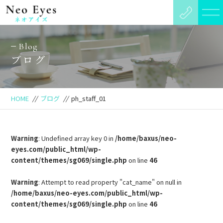
Blog
ブログ
HOME
//
ブログ
//
ph_staff_01
Warning
: Undefined array key 0 in
/home/baxus/neo-
eyes.com/public_html/wp-
content/themes/sg069/single.php
on line
46
Warning
: Attempt to read property "cat_name" on null in
/home/baxus/neo-eyes.com/public_html/wp-
content/themes/sg069/single.php
on line
46