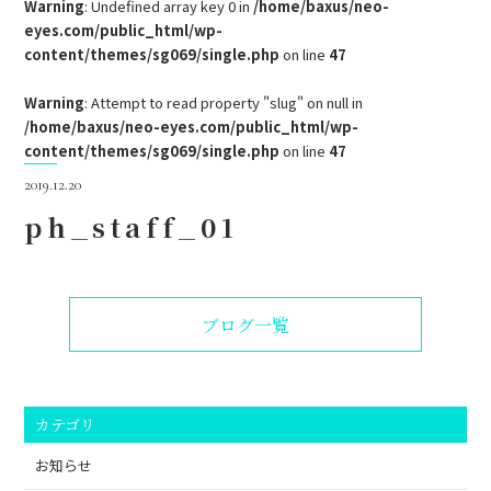
Warning
: Undefined array key 0 in
/home/baxus/neo-
eyes.com/public_html/wp-
content/themes/sg069/single.php
on line
47
Warning
: Attempt to read property "slug" on null in
/home/baxus/neo-eyes.com/public_html/wp-
content/themes/sg069/single.php
on line
47
2019.12.20
ph_staff_01
ブログ一覧
カテゴリ
お知らせ