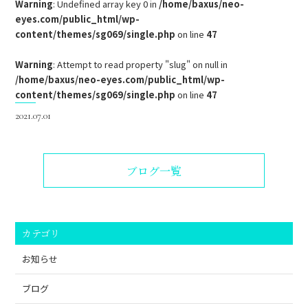
Warning
: Undefined array key 0 in
/home/baxus/neo-
eyes.com/public_html/wp-
content/themes/sg069/single.php
on line
47
Warning
: Attempt to read property "slug" on null in
/home/baxus/neo-eyes.com/public_html/wp-
content/themes/sg069/single.php
on line
47
2021.07.01
ブログ一覧
カテゴリ
お知らせ
ブログ