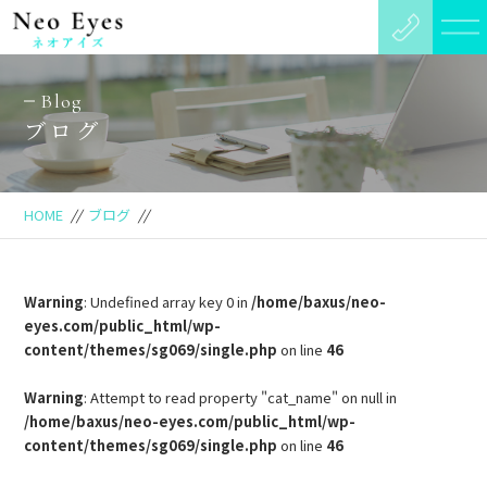
Blog
ブログ
HOME
//
ブログ
//
Warning
: Undefined array key 0 in
/home/baxus/neo-
eyes.com/public_html/wp-
content/themes/sg069/single.php
on line
46
Warning
: Attempt to read property "cat_name" on null in
/home/baxus/neo-eyes.com/public_html/wp-
content/themes/sg069/single.php
on line
46